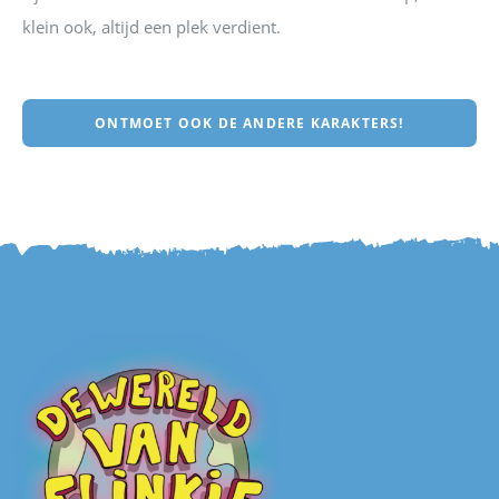
klein ook, altijd een plek verdient.
ONTMOET OOK DE ANDERE KARAKTERS!