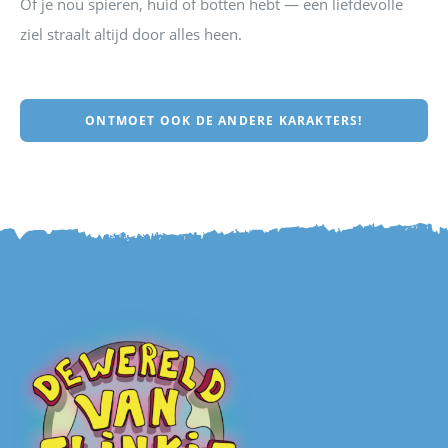
Of je nou spieren, huid of botten hebt — een liefdevolle
ziel straalt altijd door alles heen.
ONTMOET OOK DE ANDERE KARAKTERS!